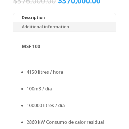
Original
Current
$
376,000.00
$
370,000.00
price
price
was:
is:
Description
$376,000.00.
$370,00
Additional information
MSF 100
4150 litres / hora
100m3 / dia
100000 litres / día
2860 kW Consumo de calor residual