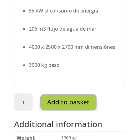
55 kW el consumo de energía
206 m3 flujo de agua de mar
4000 x 2500 x 2700 mm dimensiónes
3900 kg peso
SET
Add to basket
Desalinizacion
-
MSF
Additional information
100
quantity
Weight
3900 kg