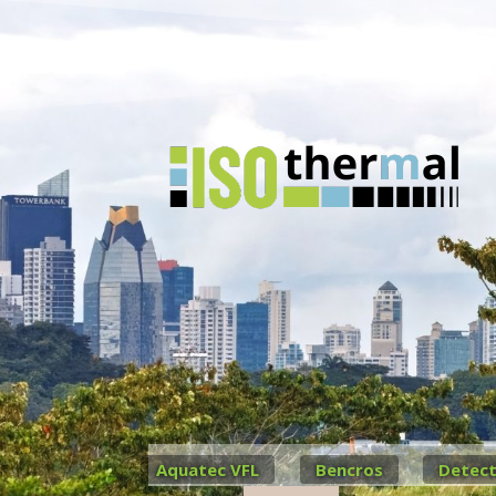
Aquatec VFL
Bencros
Detect