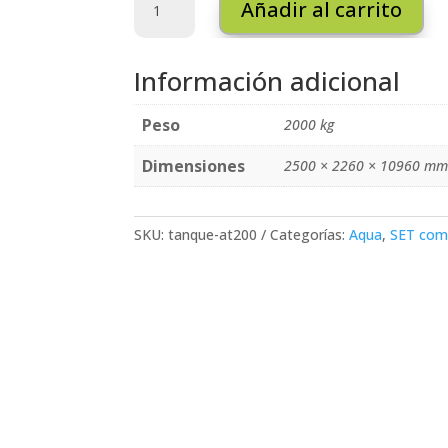
Añadir al carrito
AT200
cantidad
Información adicional
Peso
2000 kg
Dimensiones
2500 × 2260 × 10960 m
SKU:
tanque-at200
Categorías:
Aqua
,
SET com