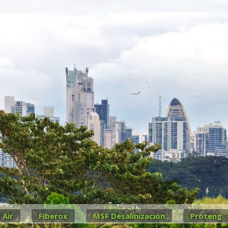
 Air
Fiberox
MSF Desalinización
Proteng