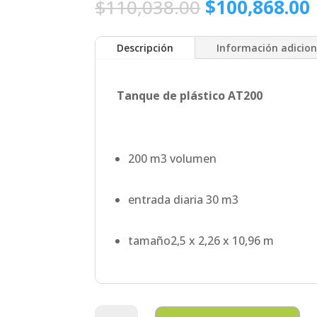
El
E
$
110,038.00
$
100,868.00
precio
original
Descripción
Información adicion
era:
$110,038.00.
Tanque de plástico AT200
200 m3 volumen
entrada diaria 30 m3
tamaño2,5 x 2,26 x 10,96 m
Tanque