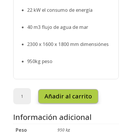
22 kW el consumo de energía
40 m3 flujo de agua de mar
2300 x 1600 x 1800 mm dimensiónes
950kg peso
SET
Añadir al carrito
Desalinizacion
-
MSF
Información adicional
020
cantidad
Peso
950 kg