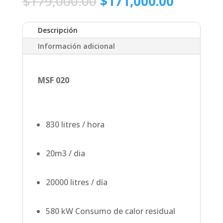
El
El
$
179,000.00
$
171,000.00
precio
precio
original
actual
Descripción
era:
es:
$179,000.00.
$171,00
Información adicional
MSF 020
830 litres / hora
20m3 / dia
20000 litres / día
580 kW Consumo de calor residual